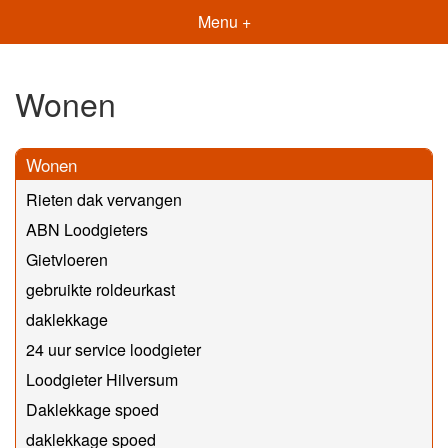
Menu +
Wonen
Wonen
Rieten dak vervangen
ABN Loodgieters
Gietvloeren
gebruikte roldeurkast
daklekkage
24 uur service loodgieter
Loodgieter Hilversum
Daklekkage spoed
daklekkage spoed